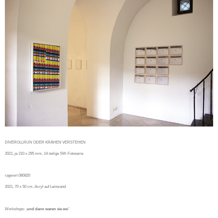
DIVEROLLRUN ODER KRÄHEN VERSTEHEN
2021, je 210 x 295 mm, 14-teilige SW-Fotoserie
ragwort 080820
2021, 70 x 50 cm, Acryl auf Leinwand
Workshops: ‚
und dann waren sie wo‘