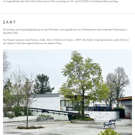
mit Jugendlichen des Herta Reich Gymnasium Mürzzuschlag am 4.5. und 11.5.2022 im Kunsthaus Mürzzuschlag.
Z A R T
Workshops und Fassadengestaltung mit den 50 Kindern und Jugendlichen an 4 Wohnhäusern des Kinderdorf Pöttsching im
April/Mai 2022.
Die Häuser bekamen neue Namen. Zeder, Ahorn, Robinie und Tanne – ZART. Alle Kinder malen gemeinsam, jedes Kind mit
der eigenen Farbe des eigenen Baumes am eigenen Haus.