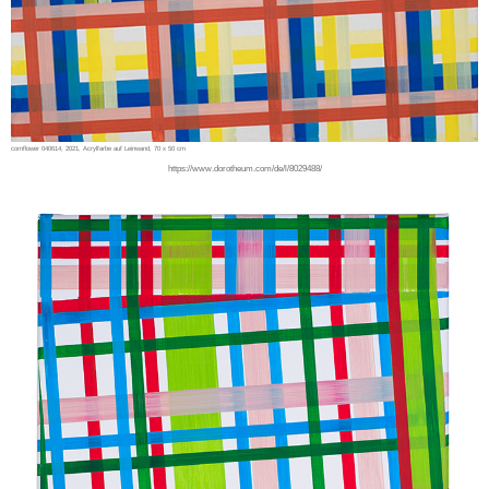
cornflower 040614, 2021, Acrylfarbe auf Leinwand, 70 x 50 cm
https://www.dorotheum.com/de/l/8029488/