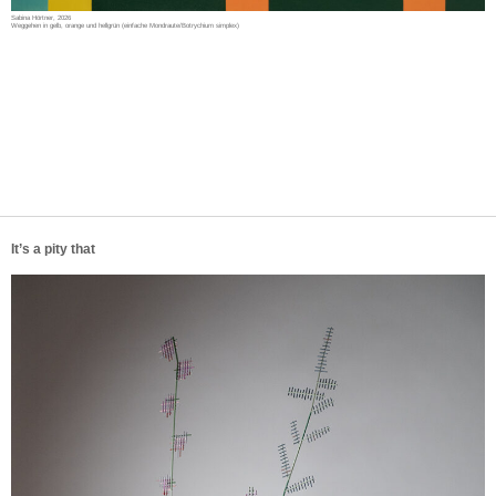
Sabina Hörtner, 2026
Weggehen in gelb, orange und hellgrün (einfache Mondraute/Botrychium simplex)
It’s a pity that