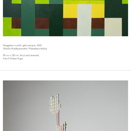
Weggehen in weiß, gelb und grün, 2025
(Weiße Waldhyanzinthe / Platanthera bifolia)
95 cm x 135 cm, Acryl auf Leinwand,
Foto © Robert Najar