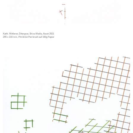
Kathi. Mittleres Zittergras, Briza Media, Auust 2021
295 x 210 mm, Pitt Artist Pen brush auf 160g Papier