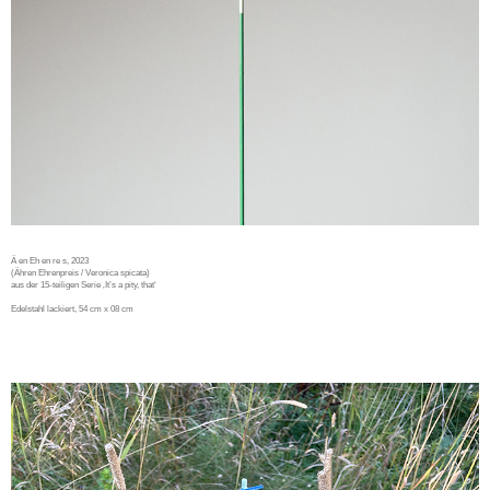
Ä en Eh en re s, 2023
(Ähren Ehrenpreis / Veronica spicata)
aus der 15-teiligen Serie ‚It’s a pity, that‘
Edelstahl lackiert, 54 cm x 08 cm