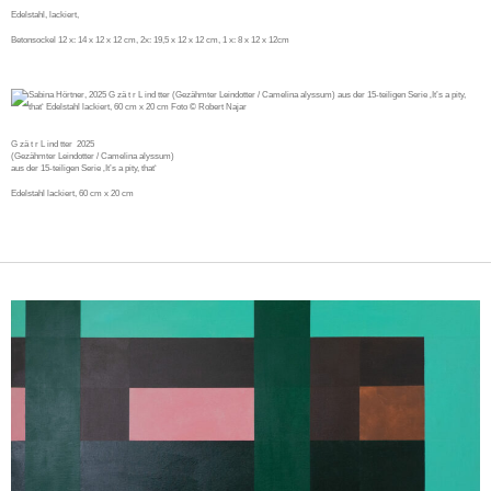
Edelstahl, lackiert,
Betonsockel 12 x: 14 x 12 x 12 cm, 2x: 19,5 x 12 x 12 cm, 1 x: 8 x 12 x 12cm
G zä t r L ind tter
2025
(Gezähmter Leindotter / Camelina alyssum)
aus der 15-teiligen Serie ‚It’s a pity, that‘
Edelstahl lackiert, 60 cm x 20 cm