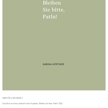
ISBN 978-3-200-08228-1
Das Buch erschien anlässlich des Projektes ‚Bleiben Sie bitte, PatIn!‘ 2022