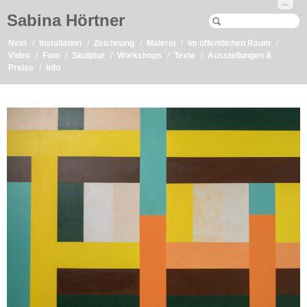
Info
Sabina Hörtner
Next
Installation
Zeichnung
Malerei
Im öffentlichen Raum
Video
Foto
Skulptur
Workshops
Texte
Ausstellungen &
Preise
Info