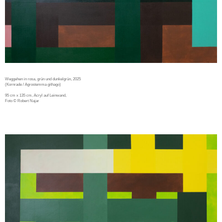
Weggehen in rosa, grün und dunkelgrün, 2025
(Kornrade / Agrostemma githago)
95 cm x 135 cm, Acryl auf Leinwand,
Foto © Robert Najar