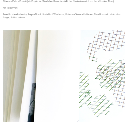
Pflanze – PatIn – Portrait (ein Projekt im öffentlichen Raum im südlichen Niederösterreich und den Mürztaler Alpen)
mit Texten von:
Benedikt Narodoslawsky, Regina Novak, Karin Buol-Wischenau, Katharina Sewera-Hoffmann, Nina Horaczek, Vinko Nino
Jaeger, Sabina Hörtner