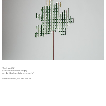
C r str se
, 2024
(Christrose / Helleborus niger)
aus der 15-teiligen Serie ‚It’s a pity, that‘
Edelstahl lackiert, 48,5 cmx 21,5 cm