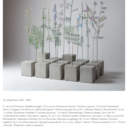
15 -teilige Serie, 2023 – 2025,
C r str se
(Christrose / Helleborus niger),
S h rz g mer
(
Schwarzer Germer / Veratrum nigrum),
T k nb nd
(Türkenbund
/
Lilium martagon),
Ä en Eh en re s
(Ähren Ehrenpreis / Veronica spicata),
B a ss Ei i
h
(Blasser Eibisch / Alcea biennis),
G zä t
r L ind tter
(Gezähmter Leindotter / Camelina alyssum),
T nn nbä p
(Tannenbärlapp / Huperzia selago),
Ge h l her A o
n
(Gewöhnlicher Andorn / Marrubium vulgare),
A l se Z u ile
(Astlose Zaunlilie / Anthericum ramosum),
D t Bes e g cke
(Duft
Becherglocke / Adenophora liliifolia),
Ko ra e
(Kornrade / Agrostemma githago),
Bl r E se h t
(Blauer Eisenhut / Aconitum
napellus),
Ka m u ke
(Kammquecke / Agropyron pectinatum),
S d – Lo urz
(Sand – Lotwurz / Onosma arenaria),
S m f – Pl tte b
e
(Sumpf – Platterbse / Lathyrus palustris)