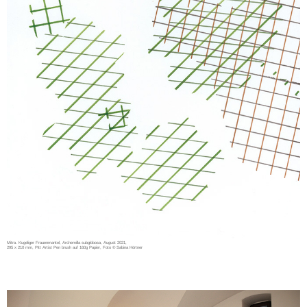
Mitra. Kugeliger Frauenmantel, Archemilla subglobosa, August 2021,
295 x 210 mm, Pitt Artist Pen brush auf 160g Papier, Foto © Sabina Hörtner