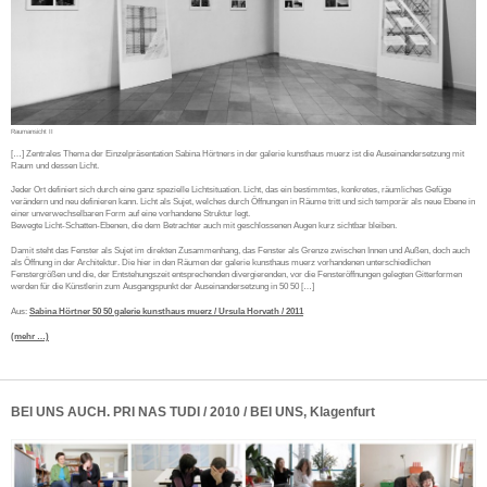
Raumansicht II
[…] Zentrales Thema der Einzelpräsentation Sabina Hörtners in der galerie kunsthaus muerz ist die Auseinandersetzung mit
Raum und dessen Licht.
Jeder Ort definiert sich durch eine ganz spezielle Lichtsituation. Licht, das ein bestimmtes, konkretes, räumliches Gefüge
verändern und neu definieren kann. Licht als Sujet, welches durch Öffnungen in Räume tritt und sich temporär als neue Ebene in
einer unverwechselbaren Form auf eine vorhandene Struktur legt.
Bewegte Licht-Schatten-Ebenen, die dem Betrachter auch mit geschlossenen Augen kurz sichtbar bleiben.
Damit steht das Fenster als Sujet im direkten Zusammenhang, das Fenster als Grenze zwischen Innen und Außen, doch auch
als Öffnung in der Architektur. Die hier in den Räumen der galerie kunsthaus muerz vorhandenen unterschiedlichen
Fenstergrößen und die, der Entstehungszeit entsprechenden divergierenden, vor die Fensteröffnungen gelegten Gitterformen
werden für die Künstlerin zum Ausgangspunkt der Auseinandersetzung in 50 50 […]
Aus:
Sabina Hörtner 50 50 galerie kunsthaus muerz / Ursula Horvath / 2011
(mehr …)
BEI UNS AUCH. PRI NAS TUDI / 2010 / BEI UNS, Klagenfurt