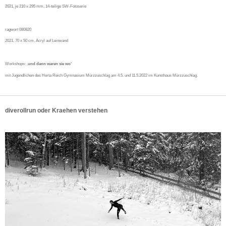
2021, je 210 x 295 mm, 14-teilige SW-Fotoserie
ragwort 080820
2021, 70 x 50 cm, Acryl auf Leinwand
Workshops: ‚
und dann waren sie wo‘
mit Jugendlichen des Herta Reich Gymnasium Mürzzuschlag am 4.5. und 11.5.2022 im Kunsthaus Mürzzuschlag.
diverollrun oder Kraehen verstehen