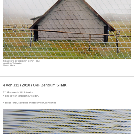
THE LEGEND OF SICHER IN SILVER / 2010
Lackstift auf Fotopapier,
30 cm x 45 cm
4 von 311 / 2010 / ORF Zentrum STMK
311 Momente in 311 Sekunden.
4 sind es wert vergoldet zu werden.
4-teilige Foto/Grafikserie anlässlich wertvoll-wertlos