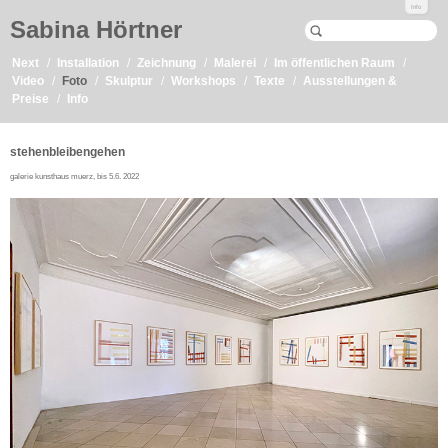
Info
Sabina Hörtner
Next
Installation
Zeichnung
Malerei
Im öffentlichen Raum
Video
Foto
Skulptur
Workshops
Texte
Ausstellungen &
Preise
Info
stehenbleibengehen
galerie kunsthaus muerz, bis 5.6. 2022