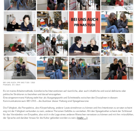
BEI UNS AUCH. PRI NAS TUDI / 2010
Postkarte, 10 x 15cm
Es ist meine Arbeitsmethode, künstlerische Interventionen auf räumliche, aber auch inhaltliche und sozial definierte oder
politische Strukturen zu beziehen und darauf einzugehen.
Eine eingenommene Haltung steht hier als Ausgangspunkt und Schnittstelle zwischen den Disziplinen in diesem
Kommunikationsraum BEI UNS – die Auslöser dieser Haltung sind Spiegelneurone:
Die Fähigkeit, die Perspektive, also Körperhaltung, anderer Leute einnehmen zu können und ihre Intentionen zu erraten scheint
eng mit der Fähigkeit verbunden zu sein, anderer Personen Gefühle zu verstehen. Mit den Spiegelzellen scheint der Schlüssel
für das Verständnis von Empathie, also sich in die Lage eines anderen Menschen versetzen zu können und mit ihm mitzufühlen,
der Sprache und darüber hinaus für die Kultur gefunden worden zu sein.
(mehr …)