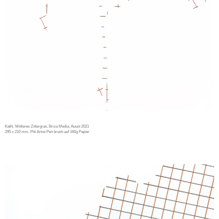
Kathi. Mittleres Zittergras, Briza Media, Auust 2021
295 x 210 mm, Pitt Artist Pen brush auf 160g Papier