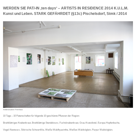
WERDEN SIE PAT/-IN ‚ten days‘ – ARTISTS IN RESIDENCE 2014 K.U.L.M.
Kunst und Leben. STARK GEFÄHRDET (§13c) Pischelsdorf, Stmk / 2014
Ateliersituation Premhaus
10 Tage – 10 Patenschaften für folgende 10 geschützte Pflanzen der Region:
Breitblättriges Knabenkraut, Breitblättrige Stendelwurz, Fuchsknabenkraut, Grau-Kratzdistel, Europa-Hopfenbuche,
Vogel-Nestwurz, Sibirische Schwertlilie, Weiße Waldhyazinthe, Weißes Waldvöglein, Purpur Waldvöglein.