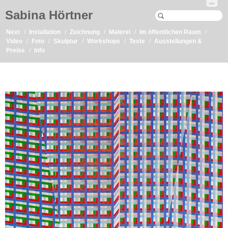
Info
Sabina Hörtner
Next
Installation
Zeichnung
Malerei
Im öffentlichen Raum
Video
Foto
Skulptur
Workshops
Texte
Ausstellungen &
Preise
Info