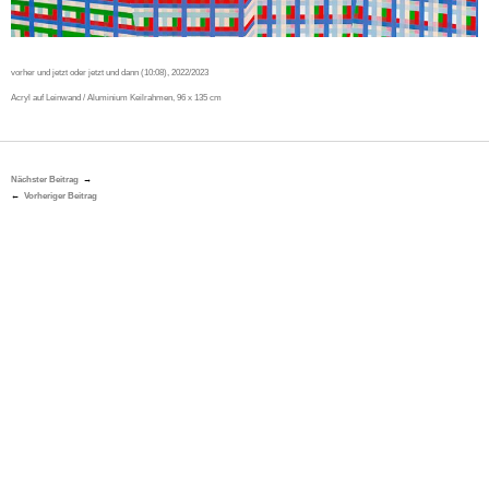
vorher und jetzt oder jetzt und dann (10:08), 2022/2023
Acryl auf Leinwand / Aluminium Keilrahmen, 96 x 135 cm
Nächster Beitrag
Vorheriger Beitrag