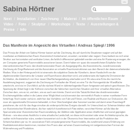
Info
Sabina Hörtner
Next
Installation
Zeichnung
Malerei
Im öffentlichen Raum
Video
Foto
Skulptur
Workshops
Texte
Ausstellungen &
Preise
Info
Das Manifeste im Angesicht des Virtuellen / Andreas Spiegl / 1996
Das Prinzip der Arbeit von Sabina Hörtner basiert auf der Zeichnung, die auf räumliche Situationen reagiert und auf den
manifesten architektonischen Raum illusionistisch konterkariert, erweitert, verändert oder negiert. Dazu bedient sie sich einer
Struktur aus horizontalen und vertikalen Linien, die farblich differenziert gebündelt werden und eine Art Rasterung erzeugen, die
am Computer generierte Raummodelle assoziieren lassen. Damit haben wir quasi die wesentlichsten Eckpfeiler ihrer
interventionistischen Praxis: den dreidimensionalen Raum als Ausgangsgröße, die illusionistische, zweidimensionale
Zeichnung als Eingriffselement und die Assoziation an virtuelle Raumkonstruktionen aus dem Bereich der datenverarbeitenden
Medien. Was in den Hintergrund tritt ist einerseits die subjektive Geste der Künstlerin, deren Handschrift von der
objektivierenden Geometrie der Lineatur und Raumillusion absorbiert wird, und andererseits die haptische Dimension der
Architektur, die dialektisch von ihrer neuen Oberflächengestaltung unterlaufen wird: Wo etwa eine Ecke die räumliche
Ausdehnung begrenzt, suggeriert die Zeichnung ein Fortlaufen der Wand; wo eine Tür die Homogenität der Wandfläche
unterbricht, wird sie im Durchblick auf die nächste Wand im dahinterliegenden Raum fortgesetzt und optisch geschlossen. Die
Spannung der Arbeit liegt in der Kollision zwischen der faktischen räumlichen Situation und ihrer virtuellen Alternative:
Zwischen dem, wie es ist, und dem, wie es auch sein könnte. Damit wird die Tatsächlichkeit des dreidimensionalen
Erscheinungsbildes selbst in die Latenz einer Möglichkeit zurückversetzt das vermeintlich Reale in seiner manifesten Form
hinterfragt. Noch weiter verkürzt, steht hier das Verhältnis von Fakt und Fiktion, von Realität und Illusion zur Diskussion, die
zwar als oppositionelle Dimension behandelt, in ihrer Gleichzeitigkeit aber fusioniert werden und damit einen Raumbegriff
postulieren, der sich für das Auge simultan als widersprüchliches Ereignis darstellt. Im Unterschied zur Scheinarchitektur oder
zur illusionistischen Wandmalerei, die hier natürlich kunsthistorisch Pate stehen, verzichtet Hörtner auf die Idee der
Sparvariante einer illusionistischen Raumveredelung, der Addition oder Applikation eines inhaltlichen und sozial geprägten
Motives – wie etwa eines Ausblicks in eine arkadische Landschaft, wo diese nicht existiert oder einer Architektursprache, die
realiter nicht finanzierbar wäre, sondern konzentriert sich in der Ökonomie ihrer Intervention auf die Produktion des
Scheincharakters per se. Im assoziativen Feld computergenerierter Raummodelle, die zunehmend unsere Erfahrung von
Realitätskonstruktion bestimmen, insistiert ihre Praxis aber auf einen Zusammenhang mit zeitgenössischen Formen der
Wahrnehmung und Produktion.