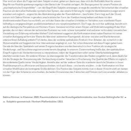
Hier wird vor allem die Frage nach dem Subjekt virulent, gehen wir davon aus, dass sich die Maßstäblichkeit für unsere
Begriffe von Realität quantensprungartig in den Bereich der Virtualität verlagert. Als Bezugssystem für unsere Position als
„psychophysische Ereignisfelder“ – um den Begriff des Subjekts einzuengen, erzeugt die unendliche Variierbarkeit des virtuellen
Raumes ein dermaßen fließendes symbolisches System, das unsere Erfahrung für mögliche Identitätsbestimmungen enorm
erweitert und zugleich – angesichts des Abstraktionsgrades der Raumdefinition – beschränkt. Darin liegt auch der Grund,
warum sich Sabina Hörtner in geradezu anachronistischer Form der Handzeichnung bedient und diese mit dem
dreidimensionalen Raum kurzschließt, um sich den Status des virtuellen Umfeldes im Verhältnis zum manifesten Raum
leibhaftig zu vergegenwärtigen: produktionsästhetisch wie rezeptionsästhetisch. Die Frage, die sich hier aufdrängt, bezieht sich
auf die ideologische Perspektive von Hörtners Praxis: Inwieweit wird hier einem Körper-und Wahrnehmungsbegriff das Wort
geredet, die mit dem rahmen der technischen Evolution nur mehr schwer kompatibel sind und einer nicht zuletzt romantischen
Vorstellung von Erfahrung verbunden bleiben? Und inwieweit suggeriert die Konfrontation eines realen Raumes mit seiner
virtuellen Auslegung auf formaler Ebene die Idee einer autonomen Raumgestalt, die einer sozialen und Machtinteressen
unterworfenen Aufladung entbehrt? Ich denke, dass der evidente spektakuläre Eindruck ihrer Arbeiten, der sicherlich in der
Monumentalität und Suggestivität ihrer Interventionen angelegt ist, zum Teil schon Antworten auf diese Fragen geben kann.
Gerade die Idee des Spektakels und seines Ereignischarakters wurden theoretisch in ihrer Funktion als strategische
Verdeckungs- und Verschleierungsinstrumente bereits dargelegt. In unserem Zusammenhang hieße das, den spektakulären
Eingriff zugleich als Verdachtsmoment zu interpretieren, indem der Augenschein sofort seiner Oberfächenbefangenheit
überführt werden kann. Mit anderen Worten: Je überzeugender die Transformation des Realen vorgeführt wird, desto deutlicher
tritt die Strategie der Illusionierung oder Vortäuschung virtueller Tatsachen in Erscheinung. Die Qualität des Effekts ist zugleich
die evidenteste Quelle seiner Verdächtigkeit. Anstelle aber auf der anderen Seite die manifeste räumliche Situation in ihrem
Realitätsanspruch zu affirmieren und festzuschreiben, wird auch diese – wie bereits erwähnt – in der Konfrontation mit ihrer
virtuellen Modifikation als kontingente Größe definiert. Die Position des Subjekts könnte man in dieser Hinsicht wohl am besten
mit der Figur des Scheiterns umschreiben, die beiden Dimensionen des Faktischen und Fiktiven noch von einander abheben zu
können.
Sabina Hörtner, in Klammer, 2020, Rauminstallation in der Konzilsgedächtniskirche, von Gustav Schörghofer SJ
Subjektiv geometrisch / Norbert Pfaffenbichler / 2011