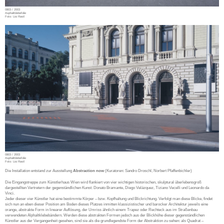
0803 / 2003
Asphaltklebefolie
Foto: Lisi Rastl
0803 / 2003
Asphaltklebefolie
Foto: Lisi Rastl
Die Installation entstand zur Ausstellung
Abstraction now
(Kuratoren: Sandro Droschl, Norbert Pfaffenbichler)
Die Eingangstreppe zum Künstlerhaus Wien wird flankiert von vier wichtigen historischen, skulptural überlebensgroß
dargestellten Vertretern der gegenständlichen Kunst: Donato Bramante, Diego Velázquez, Tiziano Vecelli und Leonardo da
Vinci.
Jeder dieser vier Künstler hat eine bestimmte Körper – bzw. Kopfhaltung und Blickrichtung. Verfolgt man diese Blicke, findet
sich nun an eben dieser Position am Boden dieses Platzes inmitten klassizistischer und barocker Architektur jeweils eine
orange, abstrakte Form in linearer Auflösung, der Umriss ähnlich einem Trapez oder Rechteck aus im Straßenbau
verwendeten Alphaltklebebändern. Werden diese abstrakten Formen jedoch aus der Blickhöhe dieser gegenständlichen
Künstler aus der Vergangenheit gesehen, sind sie als die grundlegendste Form der Abstraktion zu sehen: als Quadrat –