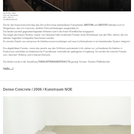
15071756 / 2006
Foto auf Alucobond
180 x 230 cm
Installationsansicht
Die für den klassizistischen Bau des Arti et Amicitiae entstandenen Fotoarbeiten
15071756
und
15071757
befinden sich im
Stiegenhaus, das mit massiven, dunklen Holzverkleidungen ausgestattet ist.
Die beiden parallel gegenüberliegenden Arbeiten sind in die freien Wandflächen eingepasst.
Sie zeigen die lineare Struktur zweier von Jalousien halb verdeckten Fenster eines Wohnbaues aus den 50er Jahren, die von
dahinter liegenden Lichtquellen beschienen werden.
Es werden Details aus anonymen Architekturzusammenhängen und neue Lichtsituationen in ein bestehendes System integriert.
Die abgebildeten Fenster, sowie das jeweils aus den Schlitzen austretende Licht, stehen zur vorhandenen Architektur in
Konkurrenz und bilden architektonische Fremdkörper innerhalb der gediegenen Umgebung. So werden die zitierten Fenster
zum ‚falschen’ Mobiliar und irritativen Element.
Die Arbeit wurde in der Austellung
THEAUSTRIANABSTRACTS
gezeigt. Kurator: Norbert Pfaffenbichler
(mehr …)
Dense Concrete / 2006 / Kunstraum NOE