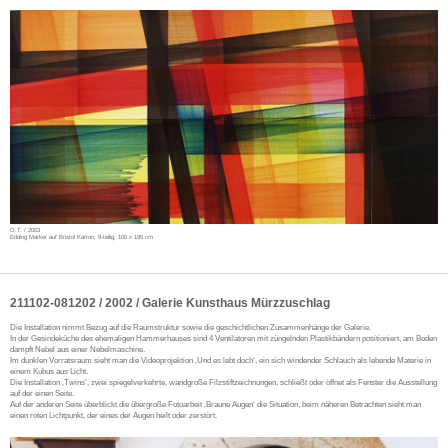
O.T. / 2003
Edding Marker auf Bristol Karton, 9-teilig, 100 x 195 cm
211102-081202 / 2002 / Galerie Kunsthaus Mürzzuschlag
Die Installation nimmt Bezug auf die Raumstruktur sowie die geschichtlichen Zusammenhänge der Galerie.
In der Gesindeküche des ehemaligen Hammerhauses sind 4 Ventilatoren mit züngelnden Plastikbändern positioniert, am Boden
dampft Nebel aus einer Nebelmaschine.
Im dunklen Vorratsraum sieht man die Videoprojektion ‚Und es lebt doch‘, ein sich windender Schlauch als lebende Materie in
einem Kubus aus Licht.
Die Installation ‚Twins‘, zwei spiegelverkehrte, wandgroße Filzstiftzeichnungen, schließt oder öffnet als Fenster die Ausstellung
auf der einen Seite.
Auf der anderen Seite überblickt die übergroße Fotoarbeit ‚Braune Augen‘ die Situation, beim näheren Betrachten sieht man
einen roten Lichtpunkt, der eines der Augen heilt oder zerstört.