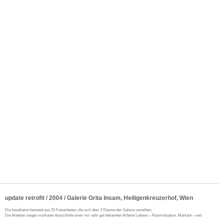
update retrofit / 2004 / Galerie Grita Insam, Heiligenkreuzerhof, Wien
Die Installation bestand aus 25 Fotoarbeiten, die sich über 2 Räume der Galerie verteilten.
Die Arbeiten zeigen markante Ausschnitte einer mir sehr gut bekannten Arbeits/ Lebens – Raumsituation. Markant – und