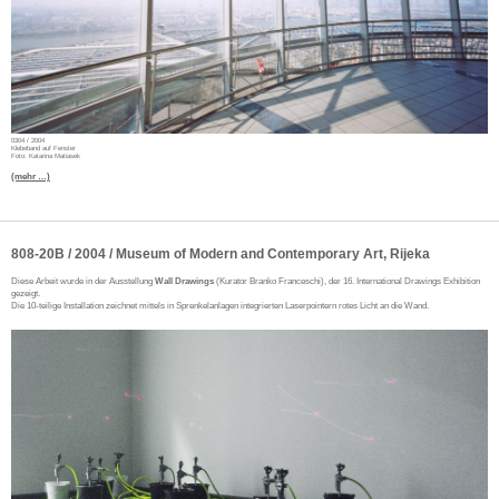
0304 / 2004
Klebeband auf Fenster
Foto: Katarina Matiasek
(mehr …)
808-20B / 2004 / Museum of Modern and Contemporary Art, Rijeka
Diese Arbeit wurde in der Ausstellung
Wall Drawings
(Kurator Branko Franceschi), der 16. International Drawings Exhibition
gezeigt.
Die 10-teilige Installation zeichnet mittels in Sprenkelanlagen integrierten Laserpointern rotes Licht an die Wand.