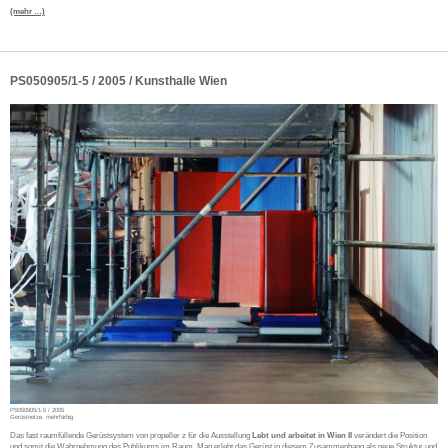
(mehr …)
PS050905/1-5 / 2005 / Kunsthalle Wien
PS050905/1-5 / 2005
Gerüstnetze, mehrfärbig
Das fast raumfüllende Gerüstsystem von propeller z für die Ausstellung
Lebt und arbeitet in Wien II
verändert die Position
und somit die Wahrnehmung des Publikums im Raum. Man erlebt das Gerüst in diesem Zusammenhang als neue Struktur und