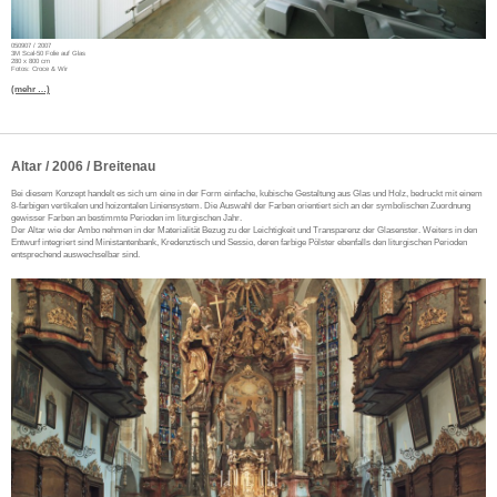
050907 / 2007
3M Scal-50 Folie auf Glas
280 x 800 cm
Fotos: Croce & Wir
(mehr …)
Altar / 2006 / Breitenau
Bei diesem Konzept handelt es sich um eine in der Form einfache, kubische Gestaltung aus Glas und Holz, bedruckt mit einem
8-farbigen vertikalen und hoizontalen Liniensystem. Die Auswahl der Farben orientiert sich an der symbolischen Zuordnung
gewisser Farben an bestimmte Perioden im liturgischen Jahr.
Der Altar wie der Ambo nehmen in der Materialität Bezug zu der Leichtigkeit und Transparenz der Glasenster. Weiters in den
Entwurf integriert sind Ministantenbank, Kredenztisch und Sessio, deren farbige Pölster ebenfalls den liturgischen Perioden
entsprechend auswechselbar sind.