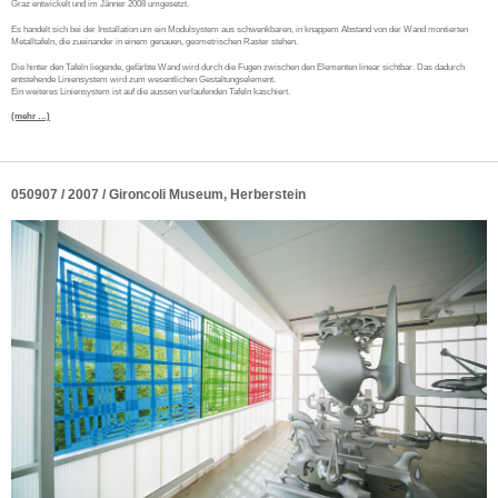
Graz entwickelt und im Jänner 2008 umgesetzt.
Es handelt sich bei der Installation um ein Modulsystem aus schwenkbaren, in knappem Abstand von der Wand montierten
Metalltafeln, die zueinander in einem genauen, geometrischen Raster stehen.
Die hinter den Tafeln liegende, gefärbte Wand wird durch die Fugen zwischen den Elementen linear sichtbar. Das dadurch
entstehende Liniensystem wird zum wesentlichen Gestaltungselement.
Ein weiteres Liniensystem ist auf die aussen verlaufenden Tafeln kaschiert.
(mehr …)
050907 / 2007 / Gironcoli Museum, Herberstein