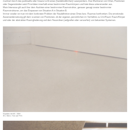
markiert durch das punktuelle oder lineare Licht eines (handelsüblichen) Laserpointers. Das Markieren von Orten, Positionen
oder Gegenständen setzt Prioritäten innerhalb eines bestimmten Raumkörpers und lotet diese untereinander aus.
Mein Interesse gilt auch hier dem Ausloten einer bestimmten Raumstruktur, genauer gesagt zweier bestimmter
Raumstrukturen, um das Einpassen von Situation A in Situation B.
Immer wieder ist man mit dem konkreten Problem der Neudefinition eines Ortes bzw. Raumes konfrontiert. Die emotionale
Auseinandersetzung gilt dem scannen von Positionen, ob der eigenen, persönlichen im Verhältnis zu Um/Raum Raum/Körper
und oder der abstrakten Raumgliederung und dem Neuordnen (aufgreifen oder verwerfen) von bekannten Systemen.
01update retrofit / 2004
40 x 59cm, Foto auf PVC