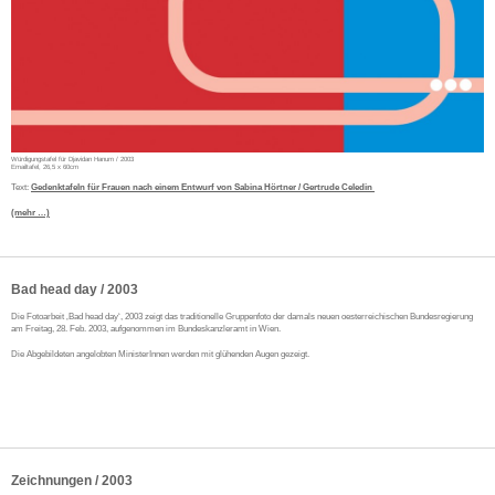
Würdigungstafel für Djavidan Hanum / 2003
Emailtafel, 26,5 x 60cm
Text:
Gedenktafeln für Frauen nach einem Entwurf von Sabina Hörtner / Gertrude Celedin
(mehr …)
Bad head day / 2003
Die Fotoarbeit ‚Bad head day‘, 2003 zeigt das traditionelle Gruppenfoto der damals neuen oesterreichischen Bundesregierung
am Freitag, 28. Feb. 2003, aufgenommen im Bundeskanzleramt in Wien.
Die Abgebildeten angelobten MinisterInnen werden mit glühenden Augen gezeigt.
Zeichnungen / 2003