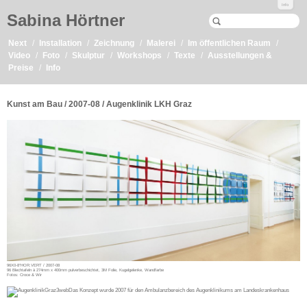
Info
Sabina Hörtner
Next
Installation
Zeichnung
Malerei
Im öffentlichen Raum
Video
Foto
Skulptur
Workshops
Texte
Ausstellungen &
Preise
Info
Kunst am Bau / 2007-08 / Augenklinik LKH Graz
96X0-8°HOR.VERT / 2007-08
96 Blechtafeln à 274mm x 400mm pulverbeschichtet, 3M Folie, Kugelgelenke, Wandfarbe
Fotos: Croce & Wir
Das Konzept wurde 2007 für den Ambulanzbereich des Augenklinikums am Landeskrankenhaus