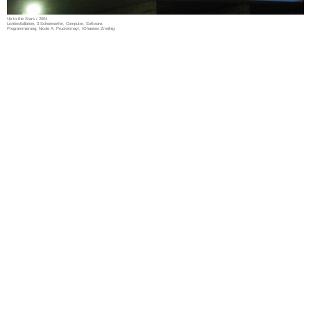
Up to the Stars / 2004
Lichtinstlallation, 3 Scheinwerfer, Computer, Software.
Programmierung: Nicole A. Pruckermayr, IOhannes Zmölnig