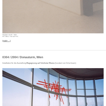
03update retrofit / 2004
40 x 59cm, Foto auf PVC
(mehr …)
0304 / 2004 / Donauturm, Wien
Installation für die Ausstellung
Begegnung auf höchster Ebene
(kuratiert von Grita Insam)