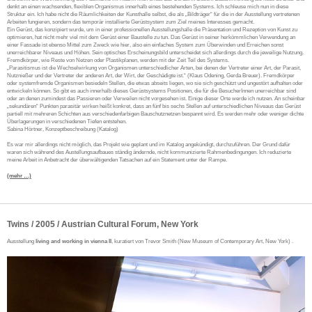
denkt an einen wachsenden, flexiblen Organismus innerhalb eines bestehenden Systems. Ich schleuse mich nun in diese
Struktur ein. Ich habe nicht die Räumlichkeiten der Kunsthalle selbst, die als „Bildträger“ für die in der Ausstellung vertretenen
Arbeiten fungieren, sondern das temporär installierte Gerüstsystem zum Ziel meines Interesses gemacht.
Ein Gerüst, das konzipiert wurde, um in einer professionellen Ausstellungshalle die Präsentation und Rezeption von Kunst zu
optimieren, hat nicht mehr viel mit dem Gerüst einer Baustelle zu tun. Das Gerüst in seiner herkömmlichen Verwendung an
einer Fassade ist ebenso Mittel zum Zweck wie hier, also ein einfaches System zum Überwinden und Erreichen sonst
unerreichbarer Niveaus und Höhen. Sein optisches Erscheinungsbild unterscheidet sich allerdings durch die jeweilige Nutzung.
Fremdkörper, wie Reste von Netzen oder Plastikplanen, werden mit der Zeit Teil des Systems.
„Parasitismus ist die Wechselwirkung von Organismen unterschiedlicher Arten, bei denen der Vertreter einer Art, der Parasit,
Nutznießer und der Vertreter der anderen Art, der Wirt, der Geschädigte ist.“ (Klaus Odening, Gerda Breuer). Fremdkörper
oder systemfremde Organismen besiedeln Stellen, die etwas abseits liegen, wo sie sich geschützt und ungestört aufhalten oder
entwickeln können. So gibt es auch innerhalb dieses Gerüstsystems Positionen, die für die BesucherInnen unerreichbar sind
oder an denen zumindest das Passieren oder Verweilen nicht vorgesehen ist. Einige dieser Orte werde ich nutzen. An scheinbar
„sekundären“ Punkten parasitär wirken heißt konkret, dass an fünf bis sechs Stellen auf unterschiedlichen Niveaus das Gerüst
partiell mit mehreren Schichten aus verschiedenfarbigen Bauschutznetzen bespannt wird. Es werden mehr oder weniger dichte
Überlagerungen in verschiedenen Tiefen entstehen.
Sabina Hörtner, Konzeptbeschreibung (Katalog)
Es war mir allerdings nicht möglich, das Projekt wie geplant und im Katalog angekündigt, durchzuführen. Der Grund dafür
waren sich während des Austellungsaufbaues ständig ändernde, nicht kommunizierte Rahmenbedingungen. Ich reduzierte
meine Arbeit in Anbetracht der überwältigenden Tatsachen auf ein Statement unter der Rampe.
(mehr …)
Twins / 2005 / Austrian Cultural Forum, New York
Ausstellung
living and working in vienna II
, kuratiert von Trevor Smith (New Museum of Contemporary Art, New York) .