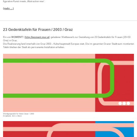
figurative Kunst meets ‚Abstraction now‘.
(mehr …)
23 Gedenktafeln für Frauen / 2003 / Graz
Ein von
WOMENT!
(
http://woment.mur.at
) geladener Wettbewerb zur Gestaltung von 23 Gedenktafeln für Frauen (20+03
Orte) in Graz.
Die Realisierung fand innerhalb von Graz 2003 – Kulturhauptstadt Europas statt. Die im gesamten Grazer Stadtraum montierten
Tafeln bleiben der Stadt als permanente Installation erhalten.
Würdigungstafel für Maria Cäsar / 2003
Emailtafel, 26,5 x 60cm