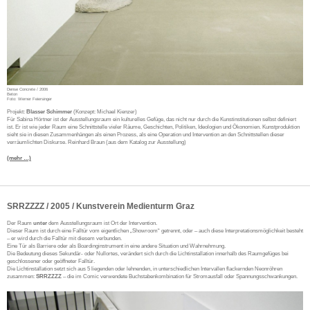
Dense Concrete / 2006
Beton
Foto: Werner Feiersinger
Projekt:
Blasser Schimmer
(Konzept: Michael Kienzer)
Für Sabina Hörtner ist der Ausstellungsraum ein kulturelles Gefüge, das nicht nur durch die Kunstinstitutionen selbst definiert
ist. Er ist wie jeder Raum eine Schnittstelle vieler Räume, Geschichten, Politiken, Ideologien und Ökonomien. Kunstproduktion
sieht sie in diesen Zusammenhängen als einen Prozess, als eine Operation und Intervention an den Schnittstellen dieser
verräumlichten Diskurse. Reinhard Braun (aus dem Katalog zur Ausstellung)
(mehr …)
SRRZZZZ / 2005 / Kunstverein Medienturm Graz
Der Raum
unter
dem Ausstellungsraum ist Ort der Intervention.
Dieser Raum ist durch eine Falltür vom eigentlichen „Showroom“ getrennt, oder – auch diese Interpretationsmöglichkeit besteht
– er wird durch die Falltür mit diesem verbunden.
Eine Tür als Barriere oder als Boardinginstrument in eine andere Situation und Wahrnehmung.
Die Bedeutung dieses Sekundär- oder Nullortes, verändert sich durch die Lichtinstallation innerhalb des Raumgefüges bei
geschlossener oder geöffneter Falltür.
Die Lichtinstallation setzt sich aus 5 liegenden oder lehnenden, in unterschiedlichen Intervallen flackernden Neonröhren
zusammen:
SRRZZZZ
– die im Comic verwendete Buchstabenkombination für Stromausfall oder Spannungsschwankungen.