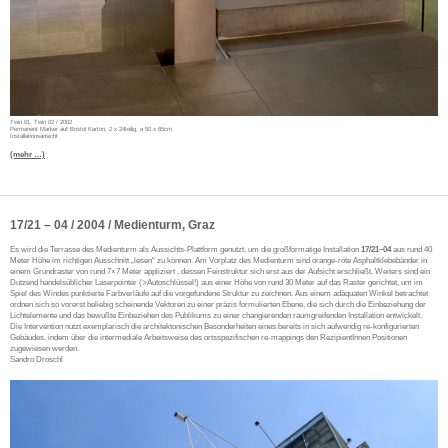
Twin 01, Twin 02 / 2002
Permanent Marker auf Bristol Karton, 2 x 24teilig, a 50 x 65cm
Installationsansicht
(mehr …)
17/21 – 04 / 2004 / Medienturm, Graz
Es wird die Terrasse des Medienturm als Aussichts-Plattform genutzt, um die großformatige Installation
17/21–04
aus rund 40
Meter Höhe im richtigen Ausschnitt „lesen“ zu können. Am Vorplatz des Medienturm sind orange-rote Asphaltklebebänder in
einem Grundraster von rund 7×7 Meter appliziert , dessen Feinstruktur sich erst aus der Aufsicht erschließt. Weiters sind ein
Dutzend handelsüblicher Laserpointer (>Autoschlüssel!) aus einer Höhe von rund 30 Meter auf das Raster gerichtet, um im
Spiel des Windes punktierte Farbverläufe auf die vorgefundene Struktur zu zeichnen. Aus einem adäquaten Winkel betrachtet
ordnen sich so vorerst beliebig scheinende Vektoren zu einer präzis formulierten Ebene, die sich durch die Einbeziehung der
Lichtelemente und das bewußte Einbeziehen des Publikums zu einer changierenden raumgreifenden Installation entwickelt.
Die Intervention nutzt exemplarisch die architektonischen Besonderheiten eines bereits in sich aufwendig re-konfigurierten
Gebäudes, indem über die intermediale Arbeitsweise des ortsspezifischen re-mappings den RezipientInnen Positionen
zugewiesen werden.
Sandro Droschl