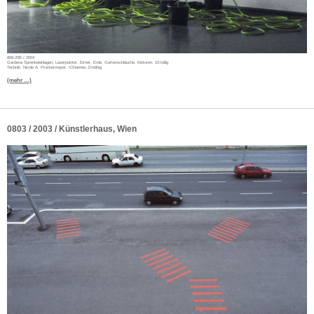
808-20B / 2004
Gardena Sprenkelanlagen, Laserpointer, Eimer, Erde, Gartenschläuche, Motoren, 10-teilig
Technik: Nicole A. Pruckermayer, IOhannes Zmölnig
(mehr …)
0803 / 2003 / Künstlerhaus, Wien