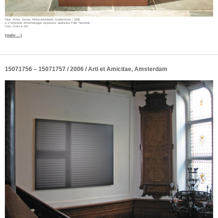
Altar, Ambo, Sessio, Ministrantenbank, Kredenztisch / 2006
in 2 Schichten Sicherheitsglas verpresste, bedruckte Folie, Nussholz
Foto: Croce & Wir
(mehr …)
15071756 – 15071757 / 2006 / Arti et Amicitae, Amsterdam