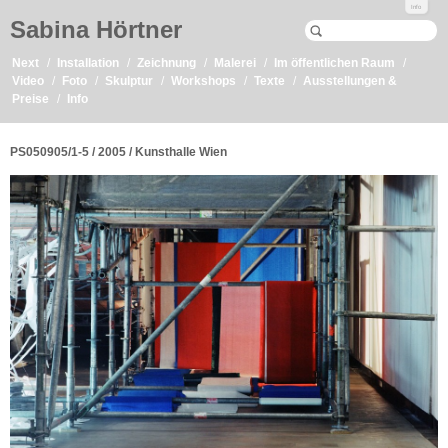
Info
Sabina Hörtner
Next
Installation
Zeichnung
Malerei
Im öffentlichen Raum
Video
Foto
Skulptur
Workshops
Texte
Ausstellungen &
Preise
Info
PS050905/1-5 / 2005 / Kunsthalle Wien