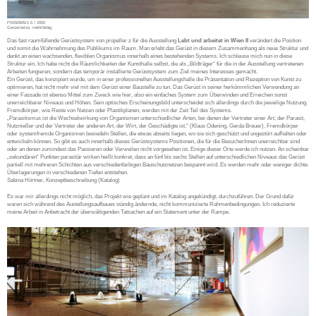
PS050905/1-5 / 2005
Gerüstnetze, mehrfärbig
Das fast raumfüllende Gerüstsystem von propeller z für die Ausstellung
Lebt und arbeitet in Wien II
verändert die Position
und somit die Wahrnehmung des Publikums im Raum. Man erlebt das Gerüst in diesem Zusammenhang als neue Struktur und
denkt an einen wachsenden, flexiblen Organismus innerhalb eines bestehenden Systems. Ich schleuse mich nun in diese
Struktur ein. Ich habe nicht die Räumlichkeiten der Kunsthalle selbst, die als „Bildträger“ für die in der Ausstellung vertretenen
Arbeiten fungieren, sondern das temporär installierte Gerüstsystem zum Ziel meines Interesses gemacht.
Ein Gerüst, das konzipiert wurde, um in einer professionellen Ausstellungshalle die Präsentation und Rezeption von Kunst zu
optimieren, hat nicht mehr viel mit dem Gerüst einer Baustelle zu tun. Das Gerüst in seiner herkömmlichen Verwendung an
einer Fassade ist ebenso Mittel zum Zweck wie hier, also ein einfaches System zum Überwinden und Erreichen sonst
unerreichbarer Niveaus und Höhen. Sein optisches Erscheinungsbild unterscheidet sich allerdings durch die jeweilige Nutzung.
Fremdkörper, wie Reste von Netzen oder Plastikplanen, werden mit der Zeit Teil des Systems.
„Parasitismus ist die Wechselwirkung von Organismen unterschiedlicher Arten, bei denen der Vertreter einer Art, der Parasit,
Nutznießer und der Vertreter der anderen Art, der Wirt, der Geschädigte ist.“ (Klaus Odening, Gerda Breuer). Fremdkörper
oder systemfremde Organismen besiedeln Stellen, die etwas abseits liegen, wo sie sich geschützt und ungestört aufhalten oder
entwickeln können. So gibt es auch innerhalb dieses Gerüstsystems Positionen, die für die BesucherInnen unerreichbar sind
oder an denen zumindest das Passieren oder Verweilen nicht vorgesehen ist. Einige dieser Orte werde ich nutzen. An scheinbar
„sekundären“ Punkten parasitär wirken heißt konkret, dass an fünf bis sechs Stellen auf unterschiedlichen Niveaus das Gerüst
partiell mit mehreren Schichten aus verschiedenfarbigen Bauschutznetzen bespannt wird. Es werden mehr oder weniger dichte
Überlagerungen in verschiedenen Tiefen entstehen.
Sabina Hörtner, Konzeptbeschreibung (Katalog)
Es war mir allerdings nicht möglich, das Projekt wie geplant und im Katalog angekündigt, durchzuführen. Der Grund dafür
waren sich während des Austellungsaufbaues ständig ändernde, nicht kommunizierte Rahmenbedingungen. Ich reduzierte
meine Arbeit in Anbetracht der überwältigenden Tatsachen auf ein Statement unter der Rampe.