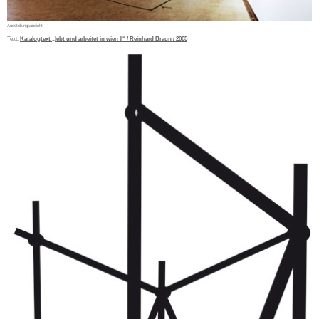
Ausstellungsansicht
Text:
Katalogtext „lebt und arbeitet in wien II“ / Reinhard Braun / 2005