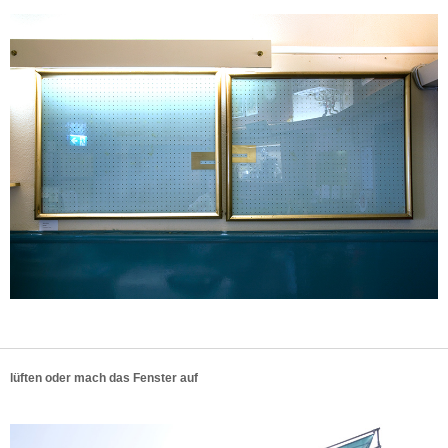
lüften oder mach das Fenster auf