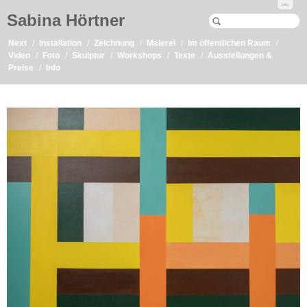
Info
Sabina Hörtner
Next
Installation
Zeichnung
Malerei
Im öffentlichen Raum
Video
Foto
Skulptur
Workshops
Texte
Ausstellungen &
Preise
Info