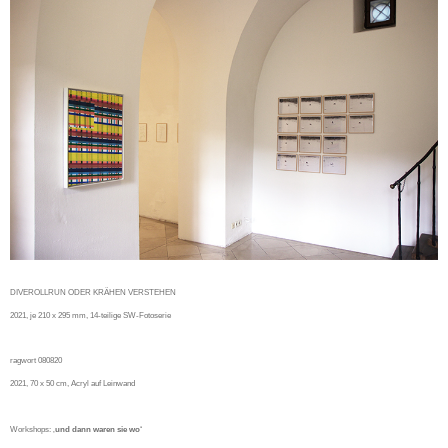
DIVEROLLRUN ODER KRÄHEN VERSTEHEN
2021, je 210 x 295 mm, 14-teilige SW-Fotoserie
ragwort 080820
2021, 70 x 50 cm, Acryl auf Leinwand
Workshops: ‚
und dann waren sie wo‘