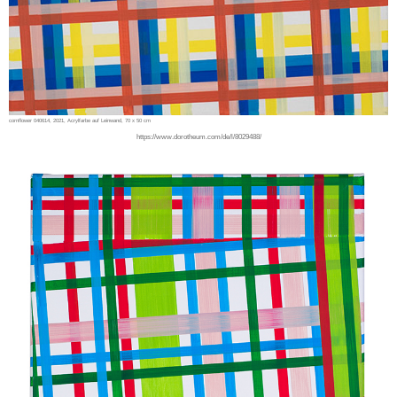
cornflower 040614, 2021, Acrylfarbe auf Leinwand, 70 x 50 cm
https://www.dorotheum.com/de/l/8029488/