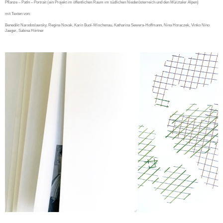
Pflanze – PatIn – Portrait (ein Projekt im öffentlichen Raum im südlichen Niederösterreich und den Mürztaler Alpen)
mit Texten von:
Benedikt Narodoslawsky, Regina Novak, Karin Buol-Wischenau, Katharina Sewera-Hoffmann, Nina Horaczek, Vinko Nino
Jaeger, Sabina Hörtner