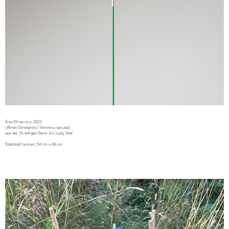
Ä en Eh en re s, 2023
(Ähren Ehrenpreis / Veronica spicata)
aus der 15-teiligen Serie ‚It’s a pity, that‘
Edelstahl lackiert, 54 cm x 08 cm