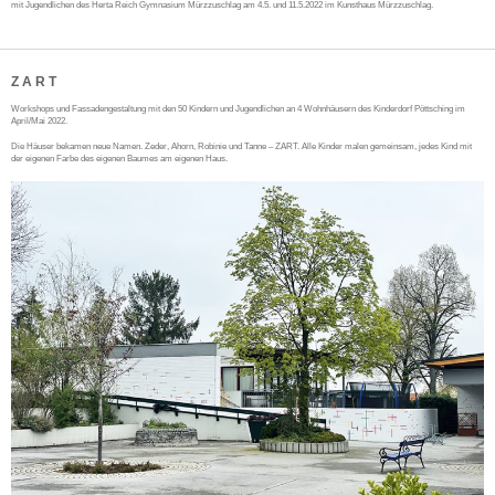
mit Jugendlichen des Herta Reich Gymnasium Mürzzuschlag am 4.5. und 11.5.2022 im Kunsthaus Mürzzuschlag.
Z A R T
Workshops und Fassadengestaltung mit den 50 Kindern und Jugendlichen an 4 Wohnhäusern des Kinderdorf Pöttsching im
April/Mai 2022.
Die Häuser bekamen neue Namen. Zeder, Ahorn, Robinie und Tanne – ZART. Alle Kinder malen gemeinsam, jedes Kind mit
der eigenen Farbe des eigenen Baumes am eigenen Haus.