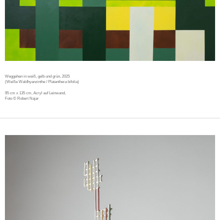
Weggehen in weiß, gelb und grün, 2025
(Weiße Waldhyanzinthe / Platanthera bifolia)
95 cm x 135 cm, Acryl auf Leinwand,
Foto © Robert Najar