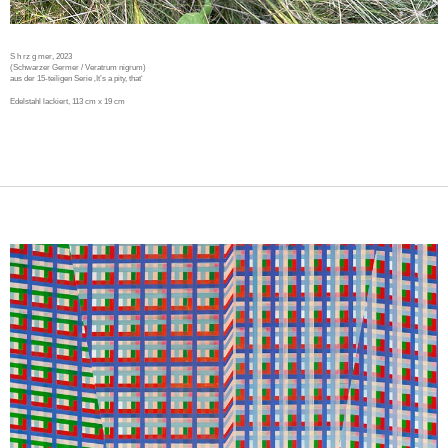
S h rz g mer
, 2023
(Schwarzer Germer / Veratrum nigrum)
aus der 15-teiligen Serie ‚It’s a pity, that‘
Edelstahl lackiert, 113 cm x 19 cm