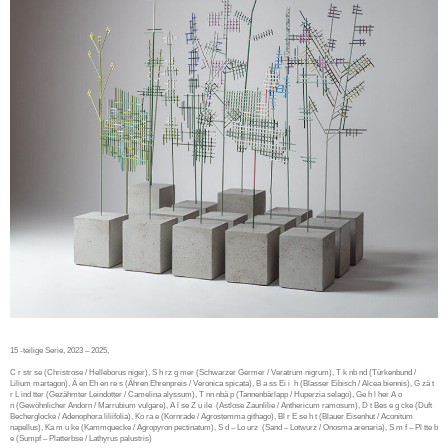
15 -teilige Serie, 2023 – 2025,
C r str se
(Christrose / Helleborus niger),
S h rz g mer
(
Schwarzer Germer / Veratrum nigrum),
T k nb nd
(Türkenbund
/
Lilium martagon),
Ä en Eh en re s
(Ähren Ehrenpreis / Veronica spicata),
B a ss Ei i
h
(Blasser Eibisch / Alcea biennis),
G zä t
r L ind tter
(Gezähmter Leindotter / Camelina alyssum),
T nn nbä p
(Tannenbärlapp / Huperzia selago),
Ge h l her A o
n
(Gewöhnlicher Andorn / Marrubium vulgare),
A l se Z u ile
(Astlose Zaunlilie / Anthericum ramosum),
D t Bes e g cke
(Duft
Becherglocke / Adenophora liliifolia),
Ko ra e
(Kornrade / Agrostemma githago),
Bl r E se h t
(Blauer Eisenhut / Aconitum
napellus),
Ka m u ke
(Kammquecke / Agropyron pectinatum),
S d – Lo urz
(Sand – Lotwurz / Onosma arenaria),
S m f – Pl tte b
e
(Sumpf – Platterbse / Lathyrus palustris)