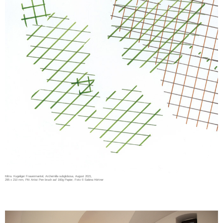
Mitra. Kugeliger Frauenmantel, Archemilla subglobosa, August 2021,
295 x 210 mm, Pitt Artist Pen brush auf 160g Papier, Foto © Sabina Hörtner