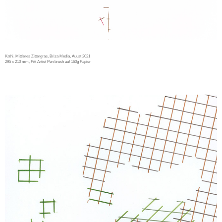
Kathi. Mittleres Zittergras, Briza Media, Auust 2021
295 x 210 mm, Pitt Artist Pen brush auf 160g Papier