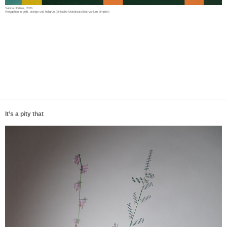
Sabina Hörtner, 2026
Weggehen in gelb, orange und hellgrün (einfache Mondraute/Botrychium simplex)
It’s a pity that