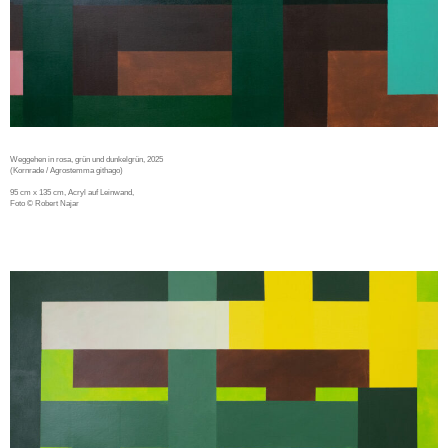
Weggehen in rosa, grün und dunkelgrün, 2025
(Kornrade / Agrostemma githago)
95 cm x 135 cm, Acryl auf Leinwand,
Foto © Robert Najar