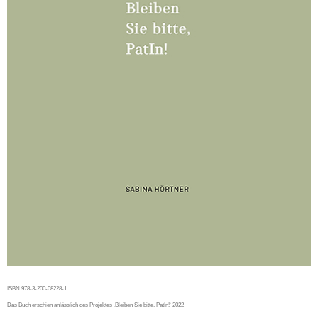
ISBN 978-3-200-08228-1
Das Buch erschien anlässlich des Projektes ‚Bleiben Sie bitte, PatIn!‘ 2022