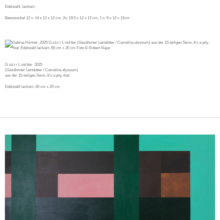
Edelstahl, lackiert,
Betonsockel 12 x: 14 x 12 x 12 cm, 2x: 19,5 x 12 x 12 cm, 1 x: 8 x 12 x 12cm
G zä t r L ind tter
2025
(Gezähmter Leindotter / Camelina alyssum)
aus der 15-teiligen Serie ‚It’s a pity, that‘
Edelstahl lackiert, 60 cm x 20 cm