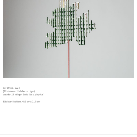
C r str se
, 2024
(Christrose / Helleborus niger)
aus der 15-teiligen Serie ‚It’s a pity, that‘
Edelstahl lackiert, 48,5 cmx 21,5 cm