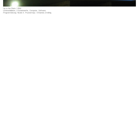
Up to the Stars / 2004
Lichtinstlallation, 3 Scheinwerfer, Computer, Software.
Programmierung: Nicole A. Pruckermayr, IOhannes Zmölnig