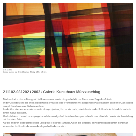
O.T. / 2003
Edding Marker auf Bristol Karton, 9-teilig, 100 x 195 cm
211102-081202 / 2002 / Galerie Kunsthaus Mürzzuschlag
Die Installation nimmt Bezug auf die Raumstruktur sowie die geschichtlichen Zusammenhänge der Galerie.
In der Gesindeküche des ehemaligen Hammerhauses sind 4 Ventilatoren mit züngelnden Plastikbändern positioniert, am Boden
dampft Nebel aus einer Nebelmaschine.
Im dunklen Vorratsraum sieht man die Videoprojektion ‚Und es lebt doch‘, ein sich windender Schlauch als lebende Materie in
einem Kubus aus Licht.
Die Installation ‚Twins‘, zwei spiegelverkehrte, wandgroße Filzstiftzeichnungen, schließt oder öffnet als Fenster die Ausstellung
auf der einen Seite.
Auf der anderen Seite überblickt die übergroße Fotoarbeit ‚Braune Augen‘ die Situation, beim näheren Betrachten sieht man
einen roten Lichtpunkt, der eines der Augen heilt oder zerstört.