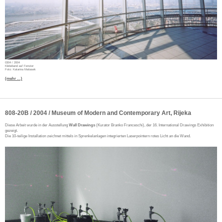
0304 / 2004
Klebeband auf Fenster
Foto: Katarina Matiasek
(mehr …)
808-20B / 2004 / Museum of Modern and Contemporary Art, Rijeka
Diese Arbeit wurde in der Ausstellung
Wall Drawings
(Kurator Branko Franceschi), der 16. International Drawings Exhibition
gezeigt.
Die 10-teilige Installation zeichnet mittels in Sprenkelanlagen integrierten Laserpointern rotes Licht an die Wand.