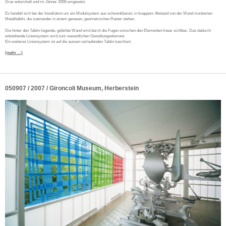
Graz entwickelt und im Jänner 2008 umgesetzt.
Es handelt sich bei der Installation um ein Modulsystem aus schwenkbaren, in knappem Abstand von der Wand montierten
Metalltafeln, die zueinander in einem genauen, geometrischen Raster stehen.
Die hinter den Tafeln liegende, gefärbte Wand wird durch die Fugen zwischen den Elementen linear sichtbar. Das dadurch
entstehende Liniensystem wird zum wesentlichen Gestaltungselement.
Ein weiteres Liniensystem ist auf die aussen verlaufenden Tafeln kaschiert.
(mehr …)
050907 / 2007 / Gironcoli Museum, Herberstein