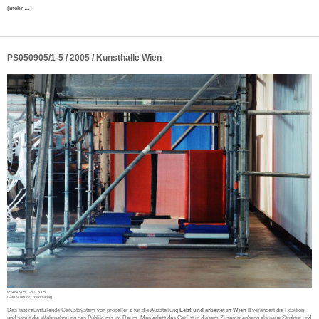
(mehr …)
PS050905/1-5 / 2005 / Kunsthalle Wien
PS050905/1-5 / 2005
Gerüstnetze, mehrfärbig
Das fast raumfüllende Gerüstsystem von propeller z für die Ausstellung
Lebt und arbeitet in Wien II
verändert die Position
und somit die Wahrnehmung des Publikums im Raum. Man erlebt das Gerüst in diesem Zusammenhang als neue Struktur und