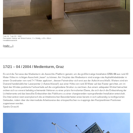
Twin 01, Twin 02 / 2002
Permanent Marker auf Bristol Karton, 2 x 24teilig, a 50 x 65cm
Installationsansicht
(mehr …)
17/21 – 04 / 2004 / Medienturm, Graz
Es wird die Terrasse des Medienturm als Aussichts-Plattform genutzt, um die großformatige Installation
17/21–04
aus rund 40
Meter Höhe im richtigen Ausschnitt „lesen“ zu können. Am Vorplatz des Medienturm sind orange-rote Asphaltklebebänder in
einem Grundraster von rund 7×7 Meter appliziert , dessen Feinstruktur sich erst aus der Aufsicht erschließt. Weiters sind ein
Dutzend handelsüblicher Laserpointer (>Autoschlüssel!) aus einer Höhe von rund 30 Meter auf das Raster gerichtet, um im
Spiel des Windes punktierte Farbverläufe auf die vorgefundene Struktur zu zeichnen. Aus einem adäquaten Winkel betrachtet
ordnen sich so vorerst beliebig scheinende Vektoren zu einer präzis formulierten Ebene, die sich durch die Einbeziehung der
Lichtelemente und das bewußte Einbeziehen des Publikums zu einer changierenden raumgreifenden Installation entwickelt.
Die Intervention nutzt exemplarisch die architektonischen Besonderheiten eines bereits in sich aufwendig re-konfigurierten
Gebäudes, indem über die intermediale Arbeitsweise des ortsspezifischen re-mappings den RezipientInnen Positionen
zugewiesen werden.
Sandro Droschl