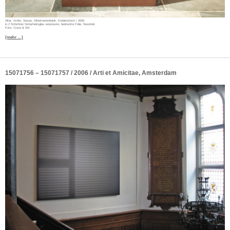
Altar, Ambo, Sessio, Ministrantenbank, Kredenztisch / 2006
in 2 Schichten Sicherheitsglas verpresste, bedruckte Folie, Nussholz
Foto: Croce & Wir
(mehr …)
15071756 – 15071757 / 2006 / Arti et Amicitae, Amsterdam