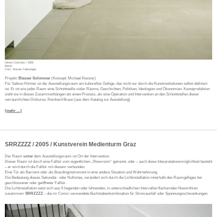
Dense Concrete / 2006
Beton
Foto: Werner Feiersinger
Projekt:
Blasser Schimmer
(Konzept: Michael Kienzer)
Für Sabina Hörtner ist der Ausstellungsraum ein kulturelles Gefüge, das nicht nur durch die Kunstinstitutionen selbst definiert
ist. Er ist wie jeder Raum eine Schnittstelle vieler Räume, Geschichten, Politiken, Ideologien und Ökonomien. Kunstproduktion
sieht sie in diesen Zusammenhängen als einen Prozess, als eine Operation und Intervention an den Schnittstellen dieser
verräumlichten Diskurse. Reinhard Braun (aus dem Katalog zur Ausstellung)
(mehr …)
SRRZZZZ / 2005 / Kunstverein Medienturm Graz
Der Raum
unter
dem Ausstellungsraum ist Ort der Intervention.
Dieser Raum ist durch eine Falltür vom eigentlichen „Showroom“ getrennt, oder – auch diese Interpretationsmöglichkeit besteht
– er wird durch die Falltür mit diesem verbunden.
Eine Tür als Barriere oder als Boardinginstrument in eine andere Situation und Wahrnehmung.
Die Bedeutung dieses Sekundär- oder Nullortes, verändert sich durch die Lichtinstallation innerhalb des Raumgefüges bei
geschlossener oder geöffneter Falltür.
Die Lichtinstallation setzt sich aus 5 liegenden oder lehnenden, in unterschiedlichen Intervallen flackernden Neonröhren
zusammen:
SRRZZZZ
– die im Comic verwendete Buchstabenkombination für Stromausfall oder Spannungsschwankungen.