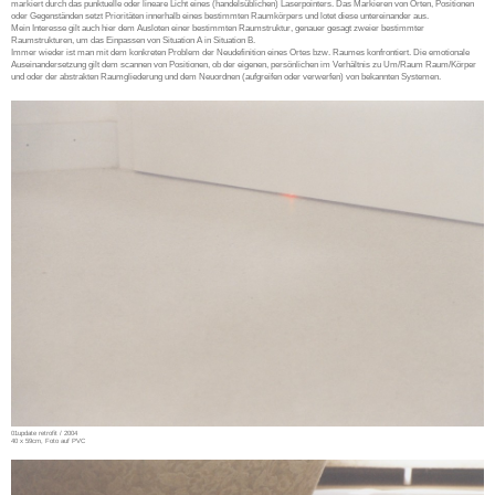
markiert durch das punktuelle oder lineare Licht eines (handelsüblichen) Laserpointers. Das Markieren von Orten, Positionen
oder Gegenständen setzt Prioritäten innerhalb eines bestimmten Raumkörpers und lotet diese untereinander aus.
Mein Interesse gilt auch hier dem Ausloten einer bestimmten Raumstruktur, genauer gesagt zweier bestimmter
Raumstrukturen, um das Einpassen von Situation A in Situation B.
Immer wieder ist man mit dem konkreten Problem der Neudefinition eines Ortes bzw. Raumes konfrontiert. Die emotionale
Auseinandersetzung gilt dem scannen von Positionen, ob der eigenen, persönlichen im Verhältnis zu Um/Raum Raum/Körper
und oder der abstrakten Raumgliederung und dem Neuordnen (aufgreifen oder verwerfen) von bekannten Systemen.
01update retrofit / 2004
40 x 59cm, Foto auf PVC