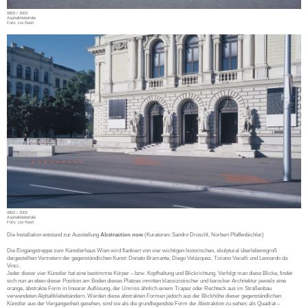
0803 / 2003
Asphaltklebefolie
Foto: Lisi Rastl
0803 / 2003
Asphaltklebefolie
Foto: Lisi Rastl
Die Installation entstand zur Ausstellung
Abstraction now
(Kuratoren: Sandro Droschl, Norbert Pfaffenbichler)
Die Eingangstreppe zum Künstlerhaus Wien wird flankiert von vier wichtigen historischen, skulptural überlebensgroß
dargestellten Vertretern der gegenständlichen Kunst: Donato Bramante, Diego Velázquez, Tiziano Vecelli und Leonardo da
Vinci.
Jeder dieser vier Künstler hat eine bestimmte Körper – bzw. Kopfhaltung und Blickrichtung. Verfolgt man diese Blicke, findet
sich nun an eben dieser Position am Boden dieses Platzes inmitten klassizistischer und barocker Architektur jeweils eine
orange, abstrakte Form in linearer Auflösung, der Umriss ähnlich einem Trapez oder Rechteck aus im Straßenbau
verwendeten Alphaltklebebändern. Werden diese abstrakten Formen jedoch aus der Blickhöhe dieser gegenständlichen
Künstler aus der Vergangenheit gesehen, sind sie als die grundlegendste Form der Abstraktion zu sehen: als Quadrat –