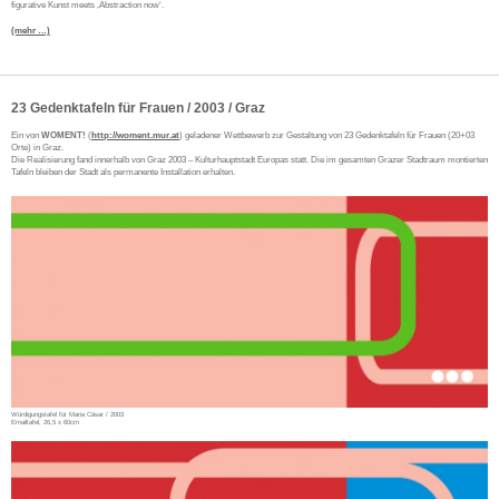
figurative Kunst meets ‚Abstraction now‘.
(mehr …)
23 Gedenktafeln für Frauen / 2003 / Graz
Ein von
WOMENT!
(
http://woment.mur.at
) geladener Wettbewerb zur Gestaltung von 23 Gedenktafeln für Frauen (20+03
Orte) in Graz.
Die Realisierung fand innerhalb von Graz 2003 – Kulturhauptstadt Europas statt. Die im gesamten Grazer Stadtraum montierten
Tafeln bleiben der Stadt als permanente Installation erhalten.
Würdigungstafel für Maria Cäsar / 2003
Emailtafel, 26,5 x 60cm