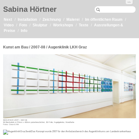
Info
Sabina Hörtner
Next
Installation
Zeichnung
Malerei
Im öffentlichen Raum
Video
Foto
Skulptur
Workshops
Texte
Ausstellungen &
Preise
Info
Kunst am Bau / 2007-08 / Augenklinik LKH Graz
96X0-8°HOR.VERT / 2007-08
96 Blechtafeln à 274mm x 400mm pulverbeschichtet, 3M Folie, Kugelgelenke, Wandfarbe
Fotos: Croce & Wir
Das Konzept wurde 2007 für den Ambulanzbereich des Augenklinikums am Landeskrankenhaus