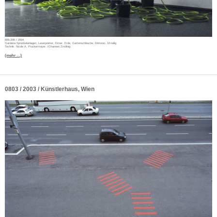
808-20B / 2004
Gardena Sprenkelanlagen, Laserpointer, Eimer, Erde, Gartenschläuche, Motoren, 10-teilig
Technik: Nicole A. Pruckermayer, IOhannes Zmölnig
(mehr …)
0803 / 2003 / Künstlerhaus, Wien