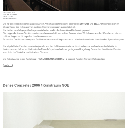
15071756 / 2006
Foto auf Alucobond
180 x 230 cm
Installationsansicht
Die für den klassizistischen Bau des Arti et Amicitiae entstandenen Fotoarbeiten
15071756
und
15071757
befinden sich im
Stiegenhaus, das mit massiven, dunklen Holzverkleidungen ausgestattet ist.
Die beiden parallel gegenüberliegenden Arbeiten sind in die freien Wandflächen eingepasst.
Sie zeigen die lineare Struktur zweier von Jalousien halb verdeckten Fenster eines Wohnbaues aus den 50er Jahren, die von
dahinter liegenden Lichtquellen beschienen werden.
Es werden Details aus anonymen Architekturzusammenhängen und neue Lichtsituationen in ein bestehendes System integriert.
Die abgebildeten Fenster, sowie das jeweils aus den Schlitzen austretende Licht, stehen zur vorhandenen Architektur in
Konkurrenz und bilden architektonische Fremdkörper innerhalb der gediegenen Umgebung. So werden die zitierten Fenster
zum ‚falschen’ Mobiliar und irritativen Element.
Die Arbeit wurde in der Austellung
THEAUSTRIANABSTRACTS
gezeigt. Kurator: Norbert Pfaffenbichler
(mehr …)
Dense Concrete / 2006 / Kunstraum NOE