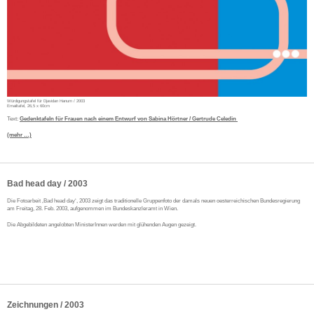
Würdigungstafel für Djavidan Hanum / 2003
Emailtafel, 26,5 x 60cm
Text:
Gedenktafeln für Frauen nach einem Entwurf von Sabina Hörtner / Gertrude Celedin
(mehr …)
Bad head day / 2003
Die Fotoarbeit ‚Bad head day‘, 2003 zeigt das traditionelle Gruppenfoto der damals neuen oesterreichischen Bundesregierung
am Freitag, 28. Feb. 2003, aufgenommen im Bundeskanzleramt in Wien.
Die Abgebildeten angelobten MinisterInnen werden mit glühenden Augen gezeigt.
Zeichnungen / 2003