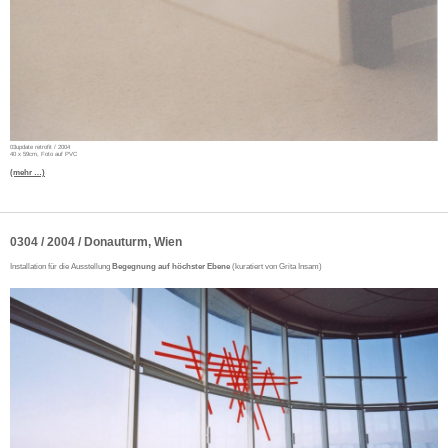
03update retrofit / 2004
40 x 59cm, Foto auf PVC
(mehr …)
0304 / 2004 / Donauturm, Wien
Installation für die Ausstellung
Begegnung auf höchster Ebene
(kuratiert von Grita Insam)