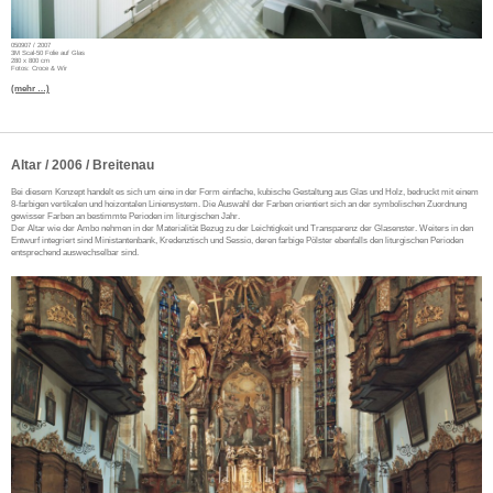
050907 / 2007
3M Scal-50 Folie auf Glas
280 x 800 cm
Fotos: Croce & Wir
(mehr …)
Altar / 2006 / Breitenau
Bei diesem Konzept handelt es sich um eine in der Form einfache, kubische Gestaltung aus Glas und Holz, bedruckt mit einem
8-farbigen vertikalen und hoizontalen Liniensystem. Die Auswahl der Farben orientiert sich an der symbolischen Zuordnung
gewisser Farben an bestimmte Perioden im liturgischen Jahr.
Der Altar wie der Ambo nehmen in der Materialität Bezug zu der Leichtigkeit und Transparenz der Glasenster. Weiters in den
Entwurf integriert sind Ministantenbank, Kredenztisch und Sessio, deren farbige Pölster ebenfalls den liturgischen Perioden
entsprechend auswechselbar sind.