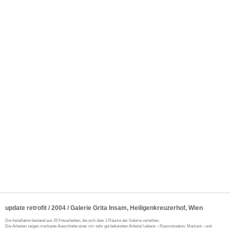
update retrofit / 2004 / Galerie Grita Insam, Heiligenkreuzerhof, Wien
Die Installation bestand aus 25 Fotoarbeiten, die sich über 2 Räume der Galerie verteilten.
Die Arbeiten zeigen markante Ausschnitte einer mir sehr gut bekannten Arbeits/ Lebens – Raumsituation. Markant – und