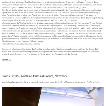
denkt an einen wachsenden, flexiblen Organismus innerhalb eines bestehenden Systems. Ich schleuse mich nun in diese
Struktur ein. Ich habe nicht die Räumlichkeiten der Kunsthalle selbst, die als „Bildträger“ für die in der Ausstellung vertretenen
Arbeiten fungieren, sondern das temporär installierte Gerüstsystem zum Ziel meines Interesses gemacht.
Ein Gerüst, das konzipiert wurde, um in einer professionellen Ausstellungshalle die Präsentation und Rezeption von Kunst zu
optimieren, hat nicht mehr viel mit dem Gerüst einer Baustelle zu tun. Das Gerüst in seiner herkömmlichen Verwendung an
einer Fassade ist ebenso Mittel zum Zweck wie hier, also ein einfaches System zum Überwinden und Erreichen sonst
unerreichbarer Niveaus und Höhen. Sein optisches Erscheinungsbild unterscheidet sich allerdings durch die jeweilige Nutzung.
Fremdkörper, wie Reste von Netzen oder Plastikplanen, werden mit der Zeit Teil des Systems.
„Parasitismus ist die Wechselwirkung von Organismen unterschiedlicher Arten, bei denen der Vertreter einer Art, der Parasit,
Nutznießer und der Vertreter der anderen Art, der Wirt, der Geschädigte ist.“ (Klaus Odening, Gerda Breuer). Fremdkörper
oder systemfremde Organismen besiedeln Stellen, die etwas abseits liegen, wo sie sich geschützt und ungestört aufhalten oder
entwickeln können. So gibt es auch innerhalb dieses Gerüstsystems Positionen, die für die BesucherInnen unerreichbar sind
oder an denen zumindest das Passieren oder Verweilen nicht vorgesehen ist. Einige dieser Orte werde ich nutzen. An scheinbar
„sekundären“ Punkten parasitär wirken heißt konkret, dass an fünf bis sechs Stellen auf unterschiedlichen Niveaus das Gerüst
partiell mit mehreren Schichten aus verschiedenfarbigen Bauschutznetzen bespannt wird. Es werden mehr oder weniger dichte
Überlagerungen in verschiedenen Tiefen entstehen.
Sabina Hörtner, Konzeptbeschreibung (Katalog)
Es war mir allerdings nicht möglich, das Projekt wie geplant und im Katalog angekündigt, durchzuführen. Der Grund dafür
waren sich während des Austellungsaufbaues ständig ändernde, nicht kommunizierte Rahmenbedingungen. Ich reduzierte
meine Arbeit in Anbetracht der überwältigenden Tatsachen auf ein Statement unter der Rampe.
(mehr …)
Twins / 2005 / Austrian Cultural Forum, New York
Ausstellung
living and working in vienna II
, kuratiert von Trevor Smith (New Museum of Contemporary Art, New York) .