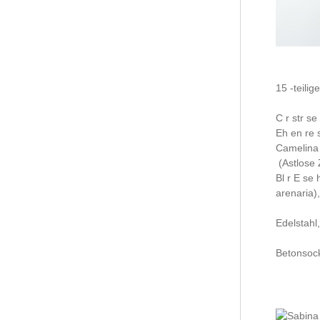
15 -teilig
C r str se
Eh en re 
Camelina
(Astlose
Bl r E se h
arenaria)
Edelstahl,
Betonsock