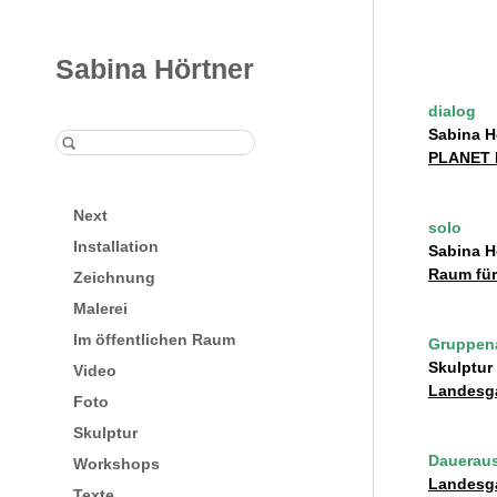
Sabina Hörtner
dialog
Sabina H
PLANET 
Next
solo
Installation
Sabina H
Raum für
Zeichnung
Malerei
Im öffentlichen Raum
Gruppen
Skulptur
Video
Landesga
Foto
Skulptur
Daueraus
Workshops
Landesga
Texte