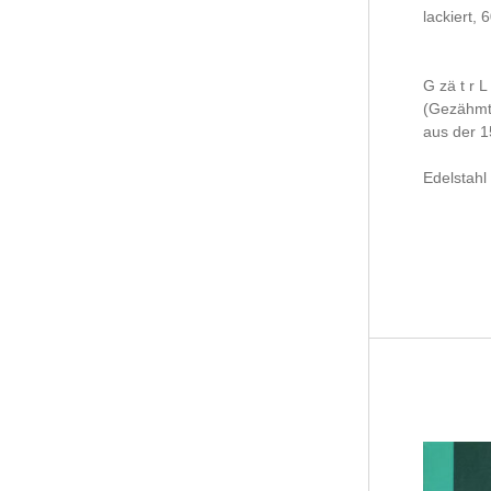
G zä t r L 
(Gezähmte
aus der 15-
Edelstahl