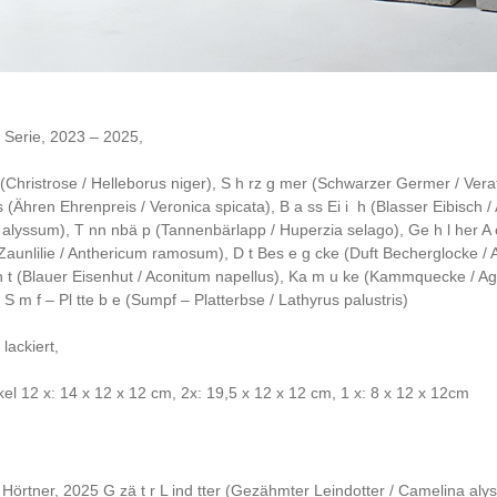
e Serie, 2023 – 2025,
(Christrose / Helleborus niger),
S h rz g mer
(
Schwarzer Germer / Vera
s
(Ähren Ehrenpreis / Veronica spicata),
B a ss Ei i
h
(Blasser Eibisch /
 alyssum),
T nn nbä p
(Tannenbärlapp / Huperzia selago),
Ge h l her A 
 Zaunlilie / Anthericum ramosum),
D t Bes e g cke
(Duft Becherglocke / A
 t
(Blauer Eisenhut / Aconitum napellus),
Ka m u ke
(Kammquecke / Ag
,
S m f – Pl tte b e
(Sumpf – Platterbse / Lathyrus palustris)
 lackiert,
el 12 x: 14 x 12 x 12 cm, 2x: 19,5 x 12 x 12 cm, 1 x: 8 x 12 x 12cm