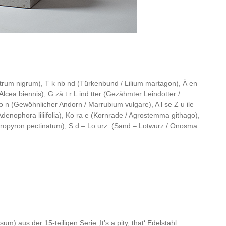
trum nigrum),
T k nb nd
(Türkenbund
/
Lilium martagon),
Ä en
 Alcea biennis),
G zä t r L ind tter
(Gezähmter Leindotter /
o n
(Gewöhnlicher Andorn / Marrubium vulgare),
A l se Z u ile
denophora liliifolia),
Ko ra e
(Kornrade / Agrostemma githago),
ropyron pectinatum),
S d – Lo urz
(Sand – Lotwurz / Onosma