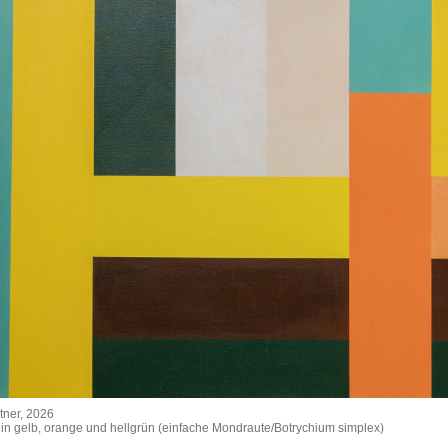
tner, 2026
n gelb, orange und hellgrün (einfache Mondraute/Botrychium simplex)