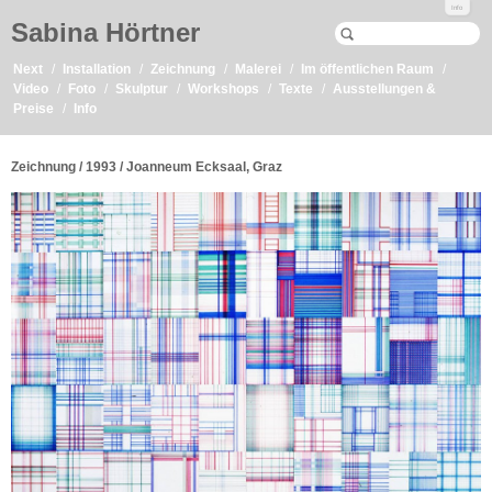
Info
Sabina Hörtner
Next
Installation
Zeichnung
Malerei
Im öffentlichen Raum
Video
Foto
Skulptur
Workshops
Texte
Ausstellungen &
Preise
Info
Zeichnung / 1993 / Joanneum Ecksaal, Graz