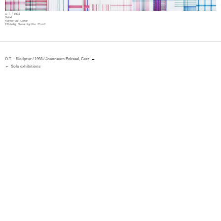
O.T. / 1993
Detail
Marker auf Karton
136-teilig, Gesamtgröße: 25 m2
O.T. – Skulptur / 1993 / Joanneum Ecksaal, Graz
Solo exhibitions